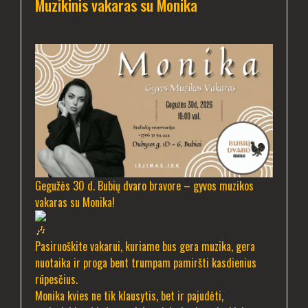
Muzikinis vakaras su Monika
Gegužės 30 d. Bubių dvaro bravore – gyvos muzikos
vakaras su Monika!
Pasiruoškite vakarui, kuriame bus gera muzika, gera
nuotaika ir proga bent trumpam pamiršti kasdienius
rūpesčius.
Monika kvies ne tik klausytis, bet ir pajudėti,