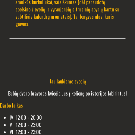
smulkūs burbuliukai, vaisiškumas (dėl panaudotų
apelsino žievelių ir vyraujančių citrusinių apynių kartu su
subtiliais kalendrų aromatais). Tai lengvas alus, kuris
gaivina.
Jau laukiame svečių
Bubių dvaro bravoras kviečia Jus į kelionę po istorijos labirintus!
Darbo laikas
IV 12:00 - 20:00
V 12:00 - 23:00
VI 12:00 - 23:00