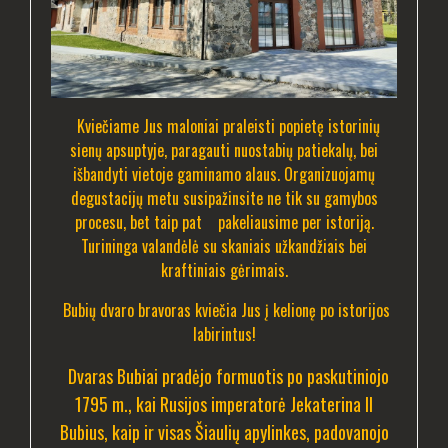
Kviečiame Jus maloniai praleisti popietę istorinių
sienų apsuptyje, paragauti nuostabių patiekalų, bei
išbandyti vietoje gaminamo alaus. Organizuojamų
degustacijų metu susipažinsite ne tik su gamybos
procesu, bet taip pat pakeliausime per istoriją.
Turininga valandėlė su skaniais užkandžiais bei
kraftiniais gėrimais.
Bubių dvaro bravoras kviečia Jus į kelionę po istorijos
labirintus!
Dvaras Bubiai pradėjo formuotis po paskutiniojo
1795 m., kai Rusijos imperatorė Jekaterina II
Bubius, kaip ir visas Šiaulių apylinkes, padovanojo