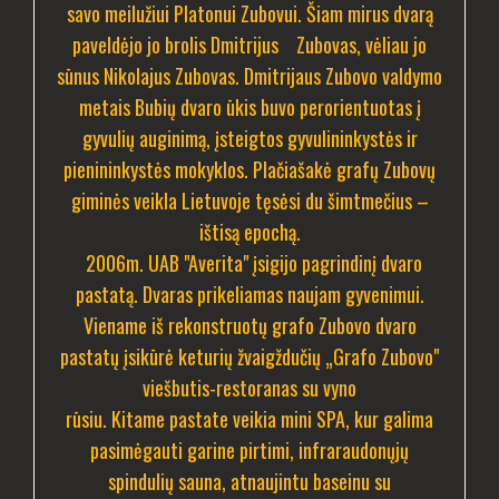
savo meilužiui Platonui Zubovui. Šiam mirus dvarą
paveldėjo jo brolis Dmitrijus Zubovas, vėliau jo
sūnus Nikolajus Zubovas. Dmitrijaus Zubovo valdymo
metais Bubių dvaro ūkis buvo perorientuotas į
gyvulių auginimą, įsteigtos gyvulininkystės ir
pienininkystės mokyklos.
Plačiašakė grafų Zubovų
giminės veikla Lietuvoje tęsėsi du šimtmečius –
ištisą epochą.
2006m. UAB "Averita" įsigijo pagrindinį dvaro
pastatą. Dvaras prikeliamas naujam gyvenimui.
Viename iš rekonstruotų grafo Zubovo dvaro
pastatų įsikūrė keturių žvaigždučių „Grafo Zubovo"
viešbutis-restoranas su vyno
rūsiu. Kitame pastate veikia mini SPA, kur galima
pasimėgauti garine pirtimi, infraraudonųjų
spindulių sauna, atnaujintu baseinu su