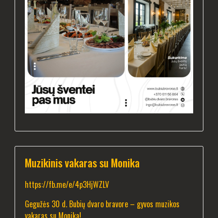
Muzikinis vakaras su Monika
https://fb.me/e/4p3HjWZLV
Gegužės 30 d. Bubių dvaro bravore – gyvos muzikos
vakaras su Monika!