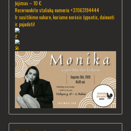
Įėjimas – 10 €
Rezervuokite staliuką numeriu +37063194444
Ir susitikime vakare, kuriame norėsis šypsotis, dainuoti
ir pajudėti!