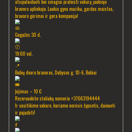
atsipalaiduoti bei smagiai praleisti vakarą jaukioje
bravoro aplinkoje. Laukia gyva muzika, gardus maistas,
bravoro gėrimai ir gera kompanija!
Gegužės 30 d.
19:00 val.
Bubių dvaro bravoras, Dubysos g. 1D-6, Bubiai
Įėjimas – 10 €
Rezervuokite staliuką numeriu +37063194444
Ir susitikime vakare, kuriame norėsis šypsotis, dainuoti
ir pajudėti!