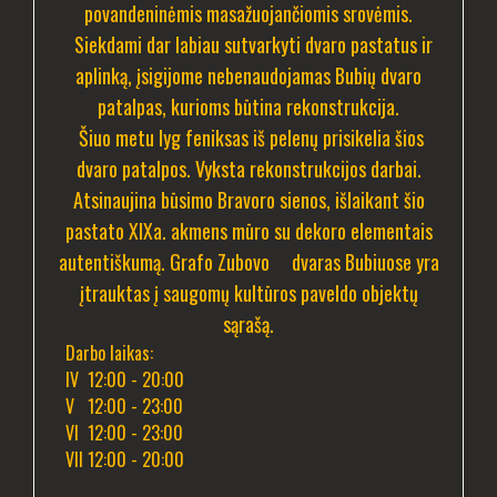
povandeninėmis masažuojančiomis srovėmis.
Siekdami dar labiau sutvarkyti dvaro pastatus ir
aplinką, įsigijome nebenaudojamas Bubių dvaro
patalpas, kurioms būtina rekonstrukcija.
Šiuo metu lyg feniksas iš pelenų prisikelia šios
dvaro patalpos. Vyksta rekonstrukcijos darbai.
Atsinaujina būsimo Bravoro sienos, išlaikant šio
pastato XIXa. akmens mūro su dekoro elementais
autentiškumą. Grafo Zubovo dvaras Bubiuose yra
įtrauktas į saugomų kultūros paveldo objektų
sąrašą.
Darbo laikas:
IV 12:00 - 20:00
V 12:00 - 23:00
VI 12:00 - 23:00
VII 12:00 - 20:00