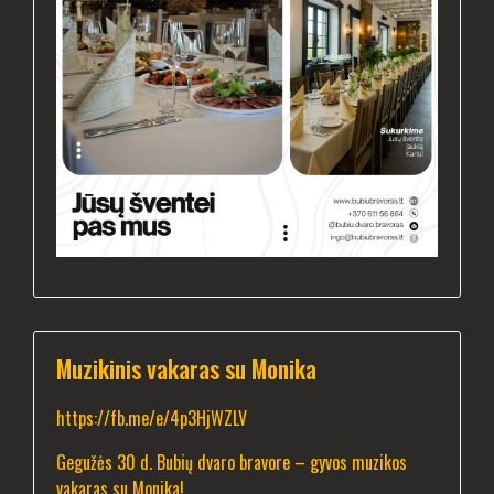
Muzikinis vakaras su Monika
https://fb.me/e/4p3HjWZLV
Gegužės 30 d. Bubių dvaro bravore – gyvos muzikos
vakaras su Monika!