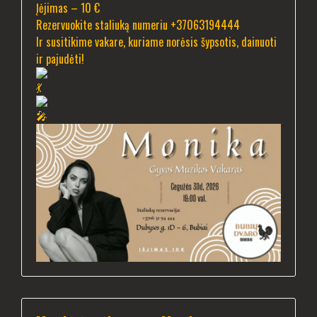
Įėjimas – 10 €
Rezervuokite staliuką numeriu +37063194444
Ir susitikime vakare, kuriame norėsis šypsotis, dainuoti
ir pajudėti!