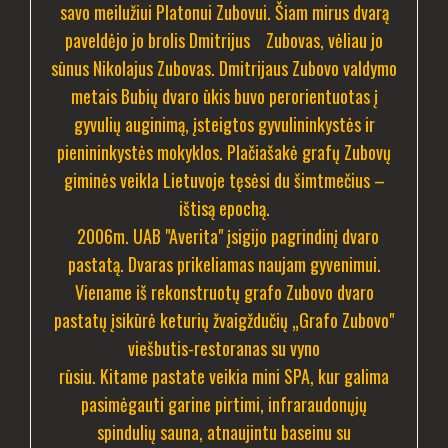
savo meilužiui Platonui Zubovui. Šiam mirus dvarą
paveldėjo jo brolis Dmitrijus Zubovas, vėliau jo
sūnus Nikolajus Zubovas. Dmitrijaus Zubovo valdymo
metais Bubių dvaro ūkis buvo perorientuotas į
gyvulių auginimą, įsteigtos gyvulininkystės ir
pienininkystės mokyklos.
Plačiašakė grafų Zubovų
giminės veikla Lietuvoje tęsėsi du šimtmečius –
ištisą epochą.
2006m. UAB "Averita" įsigijo pagrindinį dvaro
pastatą. Dvaras prikeliamas naujam gyvenimui.
Viename iš rekonstruotų grafo Zubovo dvaro
pastatų įsikūrė keturių žvaigždučių „Grafo Zubovo"
viešbutis-restoranas su vyno
rūsiu. Kitame pastate veikia mini SPA, kur galima
pasimėgauti garine pirtimi, infraraudonųjų
spindulių sauna, atnaujintu baseinu su