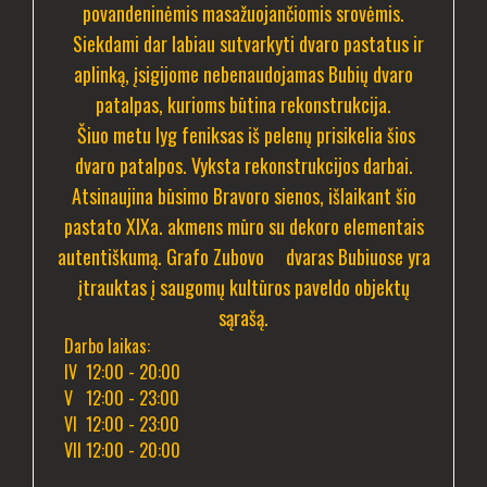
povandeninėmis masažuojančiomis srovėmis.
Siekdami dar labiau sutvarkyti dvaro pastatus ir
aplinką, įsigijome nebenaudojamas Bubių dvaro
patalpas, kurioms būtina rekonstrukcija.
Šiuo metu lyg feniksas iš pelenų prisikelia šios
dvaro patalpos. Vyksta rekonstrukcijos darbai.
Atsinaujina būsimo Bravoro sienos, išlaikant šio
pastato XIXa. akmens mūro su dekoro elementais
autentiškumą. Grafo Zubovo dvaras Bubiuose yra
įtrauktas į saugomų kultūros paveldo objektų
sąrašą.
Darbo laikas:
IV 12:00 - 20:00
V 12:00 - 23:00
VI 12:00 - 23:00
VII 12:00 - 20:00