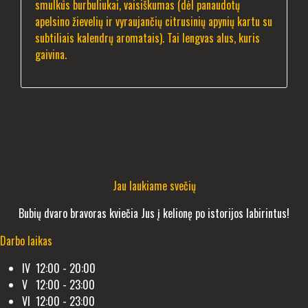
smulkūs burbuliukai, vaisiškumas (dėl panaudotų
apelsino žievelių ir vyraujančių citrusinių apynių kartu su
subtiliais kalendrų aromatais). Tai lengvas alus, kuris
gaivina.
Jau laukiame svečių
Bubių dvaro bravoras kviečia Jus į kelionę po istorijos labirintus!
Darbo laikas
IV 12:00 - 20:00
V 12:00 - 23:00
VI 12:00 - 23:00