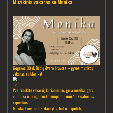
Muzikinis vakaras su Monika
Gegužės 30 d. Bubių dvaro bravore – gyvos muzikos
vakaras su Monika!
Pasiruoškite vakarui, kuriame bus gera muzika, gera
nuotaika ir proga bent trumpam pamiršti kasdienius
rūpesčius.
Monika kvies ne tik klausytis, bet ir pajudėti,