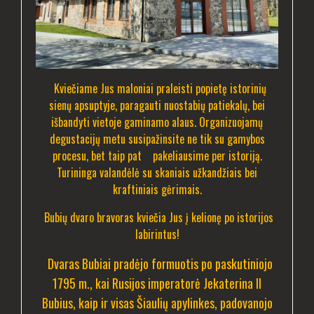
Kviečiame Jus maloniai praleisti popietę istorinių
sienų apsuptyje, paragauti nuostabių patiekalų, bei
išbandyti vietoje gaminamo alaus. Organizuojamų
degustacijų metu susipažinsite ne tik su gamybos
procesu, bet taip pat pakeliausime per istoriją.
Turininga valandėlė su skaniais užkandžiais bei
kraftiniais gėrimais.
Bubių dvaro bravoras kviečia Jus į kelionę po istorijos
labirintus!
Dvaras Bubiai pradėjo formuotis po paskutiniojo
1795 m., kai Rusijos imperatorė Jekaterina II
Bubius, kaip ir visas Šiaulių apylinkes, padovanojo