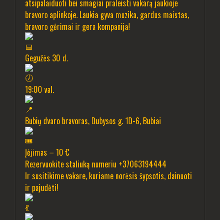
atsipalaiduoti bei smagiai praleisti vakarą jaukioje
bravoro aplinkoje. Laukia gyva muzika, gardus maistas,
bravoro gėrimai ir gera kompanija!
Gegužės 30 d.
19:00 val.
Bubių dvaro bravoras, Dubysos g. 1D-6, Bubiai
Įėjimas – 10 €
Rezervuokite staliuką numeriu +37063194444
Ir susitikime vakare, kuriame norėsis šypsotis, dainuoti
ir pajudėti!