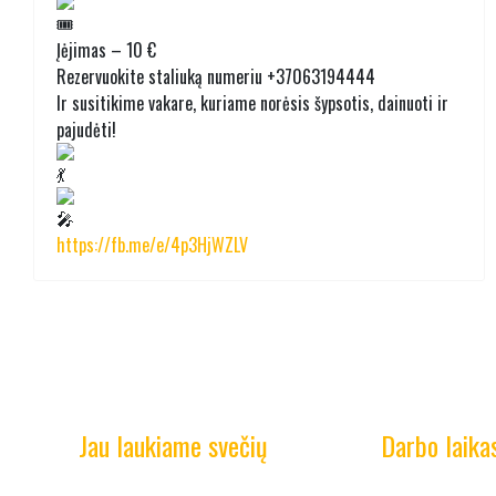
Įėjimas – 10 €
Rezervuokite staliuką numeriu +37063194444
Ir susitikime vakare, kuriame norėsis šypsotis, dainuoti ir
pajudėti!
https://fb.me/e/4p3HjWZLV
Jau laukiame svečių
Darbo laika
Bubių dvaro bravoras kviečia Jus į kelionę po istorijos
IV 12:00 - 20