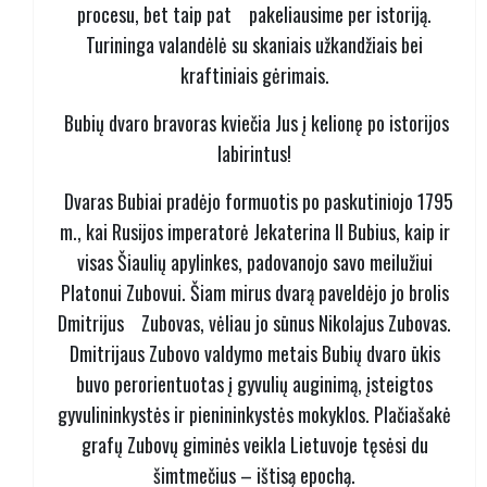
procesu, bet taip pat pakeliausime per istoriją.
Turininga valandėlė su skaniais užkandžiais bei
kraftiniais gėrimais.
Bubių dvaro bravoras kviečia Jus į kelionę po istorijos
labirintus!
Dvaras Bubiai pradėjo formuotis po paskutiniojo 1795
m., kai Rusijos imperatorė Jekaterina II Bubius, kaip ir
visas Šiaulių apylinkes, padovanojo savo meilužiui
Platonui Zubovui. Šiam mirus dvarą paveldėjo jo brolis
Dmitrijus Zubovas, vėliau jo sūnus Nikolajus Zubovas.
Dmitrijaus Zubovo valdymo metais Bubių dvaro ūkis
buvo perorientuotas į gyvulių auginimą, įsteigtos
gyvulininkystės ir pienininkystės mokyklos.
Plačiašakė
grafų Zubovų giminės veikla Lietuvoje tęsėsi du
šimtmečius – ištisą epochą.