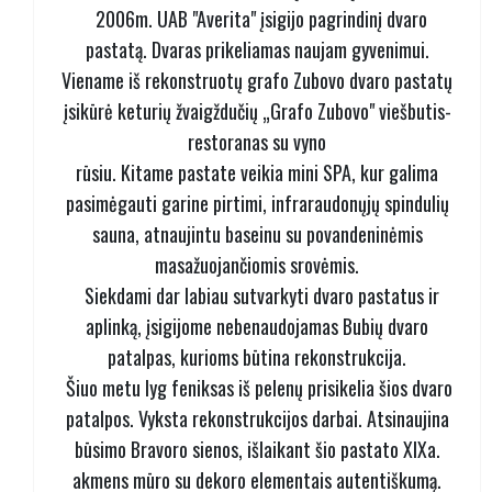
2006m. UAB "Averita" įsigijo pagrindinį dvaro
pastatą. Dvaras prikeliamas naujam gyvenimui.
Viename iš rekonstruotų grafo Zubovo dvaro pastatų
įsikūrė keturių žvaigždučių „Grafo Zubovo" viešbutis-
restoranas su vyno
rūsiu. Kitame pastate veikia mini SPA, kur galima
pasimėgauti garine pirtimi, infraraudonųjų spindulių
sauna, atnaujintu baseinu su povandeninėmis
masažuojančiomis srovėmis.
Siekdami dar labiau sutvarkyti dvaro pastatus ir
aplinką, įsigijome nebenaudojamas Bubių dvaro
patalpas, kurioms būtina rekonstrukcija.
Šiuo metu lyg feniksas iš pelenų prisikelia šios dvaro
patalpos. Vyksta rekonstrukcijos darbai. Atsinaujina
būsimo Bravoro sienos, išlaikant šio pastato XIXa.
akmens mūro su dekoro elementais autentiškumą.