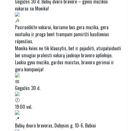
Gegužės 30 d. Bubių dvaro bravore – gyvos muzikos
vakaras su Monika!
Pasiruoškite vakarui, kuriame bus gera muzika, gera
nuotaika ir proga bent trumpam pamiršti kasdienius
rūpesčius.
Monika kvies ne tik klausytis, bet ir pajudėti, atsipalaiduoti
bei smagiai praleisti vakarą jaukioje bravoro aplinkoje.
Laukia gyva muzika, gardus maistas, bravoro gėrimai ir
gera kompanija!
Gegužės 30 d.
19:00 val.
Bubių dvaro bravoras, Dubysos g. 1D-6, Bubiai