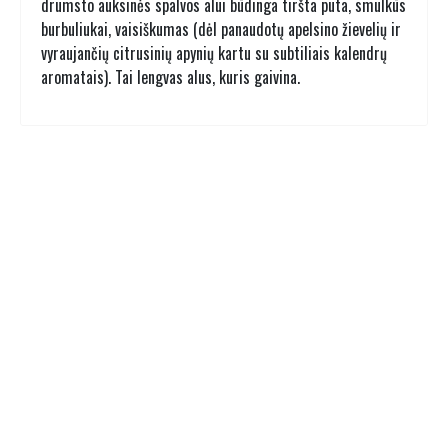
drumsto auksinės spalvos alui būdinga tiršta puta, smulkūs
burbuliukai, vaisiškumas (dėl panaudotų apelsino žievelių ir
vyraujančių citrusinių apynių kartu su subtiliais kalendrų
aromatais). Tai lengvas alus, kuris gaivina.