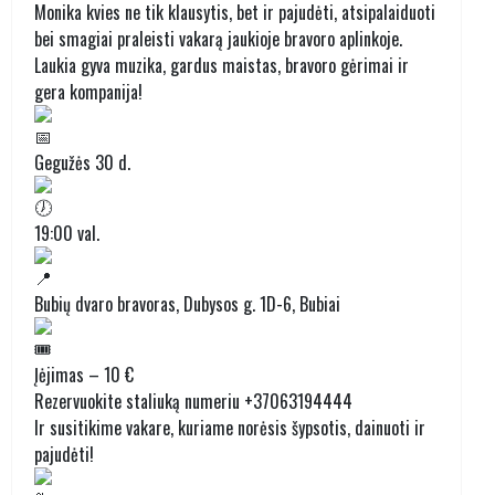
Monika kvies ne tik klausytis, bet ir pajudėti, atsipalaiduoti
bei smagiai praleisti vakarą jaukioje bravoro aplinkoje.
Laukia gyva muzika, gardus maistas, bravoro gėrimai ir
gera kompanija!
Gegužės 30 d.
19:00 val.
Bubių dvaro bravoras, Dubysos g. 1D-6, Bubiai
Įėjimas – 10 €
Rezervuokite staliuką numeriu +37063194444
Ir susitikime vakare, kuriame norėsis šypsotis, dainuoti ir
pajudėti!