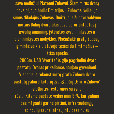
savo meilužiui Platonui Zubovui. Šiam mirus dvarą
paveldėjo jo brolis Dmitrijus Zubovas, vėliau jo
sūnus Nikolajus Zubovas. Dmitrijaus Zubovo valdymo
metais Bubių dvaro ūkis buvo perorientuotas į
gyvulių auginimą, įsteigtos gyvulininkystės ir
pienininkystės mokyklos.
Plačiašakė grafų Zubovų
giminės veikla Lietuvoje tęsėsi du šimtmečius –
ištisą epochą.
2006m. UAB "Averita" įsigijo pagrindinį dvaro
pastatą. Dvaras prikeliamas naujam gyvenimui.
Viename iš rekonstruotų grafo Zubovo dvaro
pastatų įsikūrė keturių žvaigždučių „Grafo Zubovo"
viešbutis-restoranas su vyno
rūsiu. Kitame pastate veikia mini SPA, kur galima
pasimėgauti garine pirtimi, infraraudonųjų
spindulių sauna, atnaujintu baseinu su