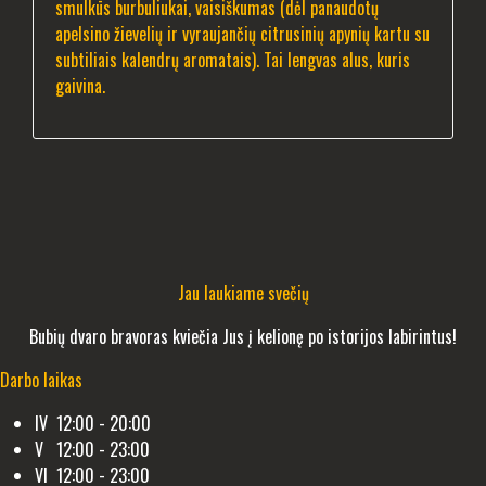
smulkūs burbuliukai, vaisiškumas (dėl panaudotų
apelsino žievelių ir vyraujančių citrusinių apynių kartu su
subtiliais kalendrų aromatais). Tai lengvas alus, kuris
gaivina.
Jau laukiame svečių
Bubių dvaro bravoras kviečia Jus į kelionę po istorijos labirintus!
Darbo laikas
IV 12:00 - 20:00
V 12:00 - 23:00
VI 12:00 - 23:00