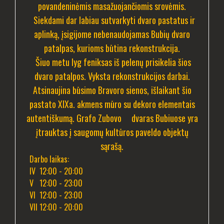
povandeninėmis masažuojančiomis srovėmis.
Siekdami dar labiau sutvarkyti dvaro pastatus ir
aplinką, įsigijome nebenaudojamas Bubių dvaro
patalpas, kurioms būtina rekonstrukcija.
Šiuo metu lyg feniksas iš pelenų prisikelia šios
dvaro patalpos. Vyksta rekonstrukcijos darbai.
Atsinaujina būsimo Bravoro sienos, išlaikant šio
pastato XIXa. akmens mūro su dekoro elementais
autentiškumą. Grafo Zubovo dvaras Bubiuose yra
įtrauktas į saugomų kultūros paveldo objektų
sąrašą.
Darbo laikas:
IV 12:00 - 20:00
V 12:00 - 23:00
VI 12:00 - 23:00
VII 12:00 - 20:00