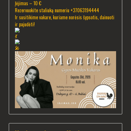
Įėjimas – 10 €
Rezervuokite staliuką numeriu +37063194444
Ir susitikime vakare, kuriame norėsis šypsotis, dainuoti
ir pajudėti!