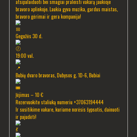
atsipalaiduoti bei smagiai praleisti vakarą jaukioje
bravoro aplinkoje. Laukia gyva muzika, gardus maistas,
bravoro gėrimai ir gera kompanija!
Gegužės 30 d.
19:00 val.
Bubių dvaro bravoras, Dubysos g. 1D-6, Bubiai
Įėjimas – 10 €
Rezervuokite staliuką numeriu +37063194444
Ir susitikime vakare, kuriame norėsis šypsotis, dainuoti
ir pajudėti!