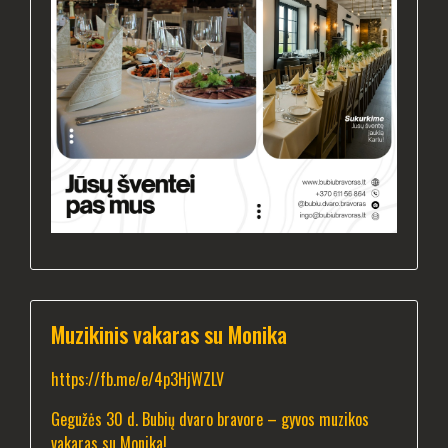
Muzikinis vakaras su Monika
https://fb.me/e/4p3HjWZLV
Gegužės 30 d. Bubių dvaro bravore – gyvos muzikos
vakaras su Monika!