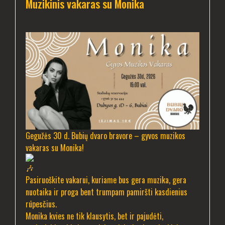
Muzikinis vakaras su Monika
Gegužės 30 d. Bubių dvaro bravore – gyvos muzikos
vakaras su Monika!
Pasiruoškite vakarui, kuriame bus gera muzika, gera
nuotaika ir proga bent trumpam pamiršti kasdienius
rūpesčius.
Monika kvies ne tik klausytis, bet ir pajudėti,