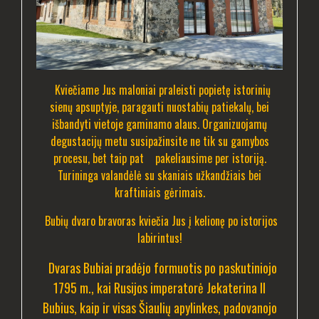
Kviečiame Jus maloniai praleisti popietę istorinių
sienų apsuptyje, paragauti nuostabių patiekalų, bei
išbandyti vietoje gaminamo alaus. Organizuojamų
degustacijų metu susipažinsite ne tik su gamybos
procesu, bet taip pat pakeliausime per istoriją.
Turininga valandėlė su skaniais užkandžiais bei
kraftiniais gėrimais.
Bubių dvaro bravoras kviečia Jus į kelionę po istorijos
labirintus!
Dvaras Bubiai pradėjo formuotis po paskutiniojo
1795 m., kai Rusijos imperatorė Jekaterina II
Bubius, kaip ir visas Šiaulių apylinkes, padovanojo