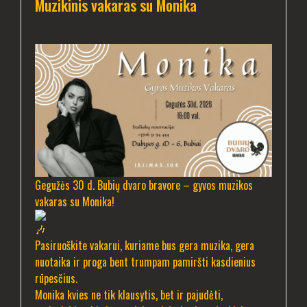
Muzikinis vakaras su Monika
Gegužės 30 d. Bubių dvaro bravore – gyvos muzikos
vakaras su Monika!
Pasiruoškite vakarui, kuriame bus gera muzika, gera
nuotaika ir proga bent trumpam pamiršti kasdienius
rūpesčius.
Monika kvies ne tik klausytis, bet ir pajudėti,