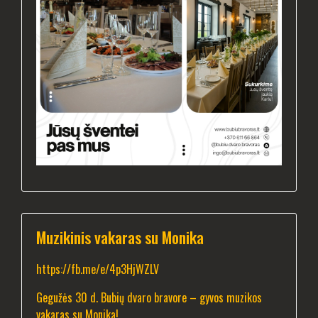
Muzikinis vakaras su Monika
https://fb.me/e/4p3HjWZLV
Gegužės 30 d. Bubių dvaro bravore – gyvos muzikos
vakaras su Monika!