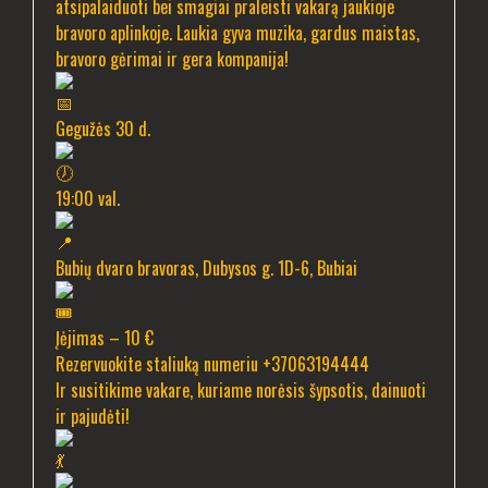
atsipalaiduoti bei smagiai praleisti vakarą jaukioje
bravoro aplinkoje. Laukia gyva muzika, gardus maistas,
bravoro gėrimai ir gera kompanija!
Gegužės 30 d.
19:00 val.
Bubių dvaro bravoras, Dubysos g. 1D-6, Bubiai
Įėjimas – 10 €
Rezervuokite staliuką numeriu +37063194444
Ir susitikime vakare, kuriame norėsis šypsotis, dainuoti
ir pajudėti!