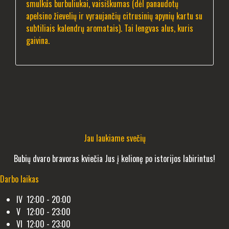
smulkūs burbuliukai, vaisiškumas (dėl panaudotų
apelsino žievelių ir vyraujančių citrusinių apynių kartu su
subtiliais kalendrų aromatais). Tai lengvas alus, kuris
gaivina.
Jau laukiame svečių
Bubių dvaro bravoras kviečia Jus į kelionę po istorijos labirintus!
Darbo laikas
IV 12:00 - 20:00
V 12:00 - 23:00
VI 12:00 - 23:00