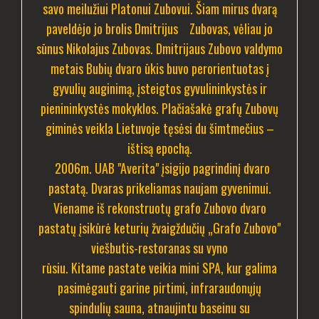
savo meilužiui Platonui Zubovui. Šiam mirus dvarą
paveldėjo jo brolis Dmitrijus Zubovas, vėliau jo
sūnus Nikolajus Zubovas. Dmitrijaus Zubovo valdymo
metais Bubių dvaro ūkis buvo perorientuotas į
gyvulių auginimą, įsteigtos gyvulininkystės ir
pienininkystės mokyklos.
Plačiašakė grafų Zubovų
giminės veikla Lietuvoje tęsėsi du šimtmečius –
ištisą epochą.
2006m. UAB "Averita" įsigijo pagrindinį dvaro
pastatą. Dvaras prikeliamas naujam gyvenimui.
Viename iš rekonstruotų grafo Zubovo dvaro
pastatų įsikūrė keturių žvaigždučių „Grafo Zubovo"
viešbutis-restoranas su vyno
rūsiu. Kitame pastate veikia mini SPA, kur galima
pasimėgauti garine pirtimi, infraraudonųjų
spindulių sauna, atnaujintu baseinu su