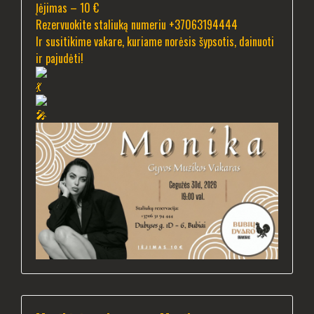
Įėjimas – 10 €
Rezervuokite staliuką numeriu +37063194444
Ir susitikime vakare, kuriame norėsis šypsotis, dainuoti
ir pajudėti!