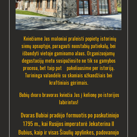
Kviečiame Jus maloniai praleisti popietę istorinių
sienų apsuptyje, paragauti nuostabių patiekalų, bei
išbandyti vietoje gaminamo alaus. Organizuojamų
degustacijų metu susipažinsite ne tik su gamybos
procesu, bet taip pat pakeliausime per istoriją.
Turininga valandėlė su skaniais užkandžiais bei
kraftiniais gėrimais.
Bubių dvaro bravoras kviečia Jus į kelionę po istorijos
labirintus!
Dvaras Bubiai pradėjo formuotis po paskutiniojo
1795 m., kai Rusijos imperatorė Jekaterina II
Bubius, kaip ir visas Šiaulių apylinkes, padovanojo