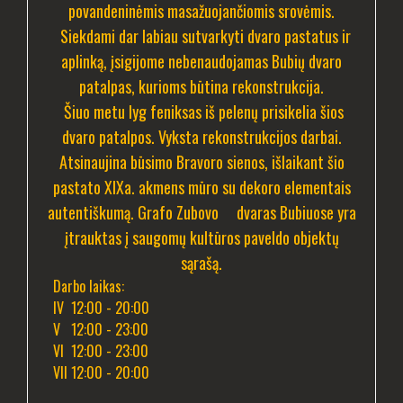
povandeninėmis masažuojančiomis srovėmis.
Siekdami dar labiau sutvarkyti dvaro pastatus ir
aplinką, įsigijome nebenaudojamas Bubių dvaro
patalpas, kurioms būtina rekonstrukcija.
Šiuo metu lyg feniksas iš pelenų prisikelia šios
dvaro patalpos. Vyksta rekonstrukcijos darbai.
Atsinaujina būsimo Bravoro sienos, išlaikant šio
pastato XIXa. akmens mūro su dekoro elementais
autentiškumą. Grafo Zubovo dvaras Bubiuose yra
įtrauktas į saugomų kultūros paveldo objektų
sąrašą.
Darbo laikas:
IV 12:00 - 20:00
V 12:00 - 23:00
VI 12:00 - 23:00
VII 12:00 - 20:00