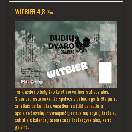
WITBIER 4,8 ‰
Tai klasikinio belgiško kvietinio witbier stiliaus alus.
Šiam drumsto auksinės spalvos alui būdinga tiršta puta,
smulkūs burbuliukai, vaisiškumas (dėl panaudotų
apelsino žievelių ir vyraujančių citrusinių apynių kartu su
subtiliais kalendrų aromatais). Tai lengvas alus, kuris
gaivina.