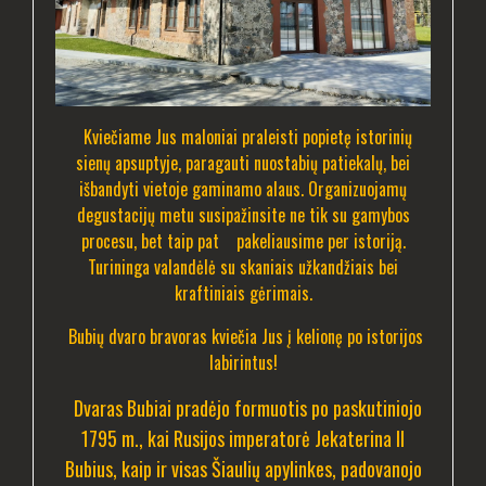
Kviečiame Jus maloniai praleisti popietę istorinių
sienų apsuptyje, paragauti nuostabių patiekalų, bei
išbandyti vietoje gaminamo alaus. Organizuojamų
degustacijų metu susipažinsite ne tik su gamybos
procesu, bet taip pat pakeliausime per istoriją.
Turininga valandėlė su skaniais užkandžiais bei
kraftiniais gėrimais.
Bubių dvaro bravoras kviečia Jus į kelionę po istorijos
labirintus!
Dvaras Bubiai pradėjo formuotis po paskutiniojo
1795 m., kai Rusijos imperatorė Jekaterina II
Bubius, kaip ir visas Šiaulių apylinkes, padovanojo