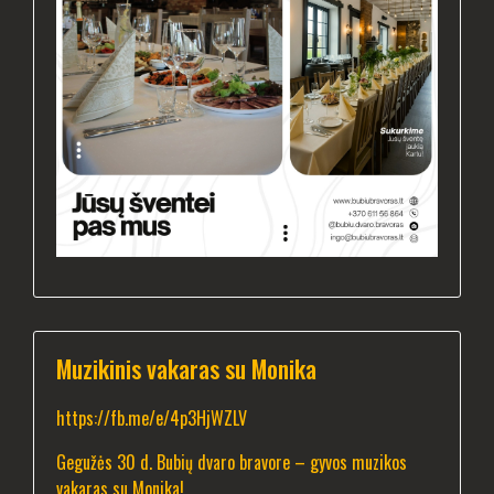
Muzikinis vakaras su Monika
https://fb.me/e/4p3HjWZLV
Gegužės 30 d. Bubių dvaro bravore – gyvos muzikos
vakaras su Monika!