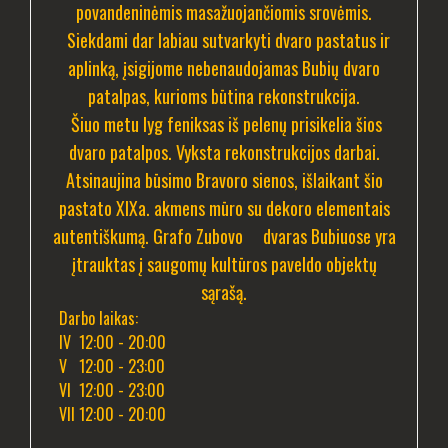
povandeninėmis masažuojančiomis srovėmis.
Siekdami dar labiau sutvarkyti dvaro pastatus ir
aplinką, įsigijome nebenaudojamas Bubių dvaro
patalpas, kurioms būtina rekonstrukcija.
Šiuo metu lyg feniksas iš pelenų prisikelia šios
dvaro patalpos. Vyksta rekonstrukcijos darbai.
Atsinaujina būsimo Bravoro sienos, išlaikant šio
pastato XIXa. akmens mūro su dekoro elementais
autentiškumą. Grafo Zubovo dvaras Bubiuose yra
įtrauktas į saugomų kultūros paveldo objektų
sąrašą.
Darbo laikas:
IV 12:00 - 20:00
V 12:00 - 23:00
VI 12:00 - 23:00
VII 12:00 - 20:00