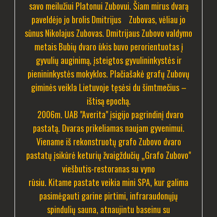
savo meilužiui Platonui Zubovui. Šiam mirus dvarą
paveldėjo jo brolis Dmitrijus Zubovas, vėliau jo
sūnus Nikolajus Zubovas. Dmitrijaus Zubovo valdymo
metais Bubių dvaro ūkis buvo perorientuotas į
gyvulių auginimą, įsteigtos gyvulininkystės ir
pienininkystės mokyklos.
Plačiašakė grafų Zubovų
giminės veikla Lietuvoje tęsėsi du šimtmečius –
ištisą epochą.
2006m. UAB "Averita" įsigijo pagrindinį dvaro
pastatą. Dvaras prikeliamas naujam gyvenimui.
Viename iš rekonstruotų grafo Zubovo dvaro
pastatų įsikūrė keturių žvaigždučių „Grafo Zubovo"
viešbutis-restoranas su vyno
rūsiu. Kitame pastate veikia mini SPA, kur galima
pasimėgauti garine pirtimi, infraraudonųjų
spindulių sauna, atnaujintu baseinu su