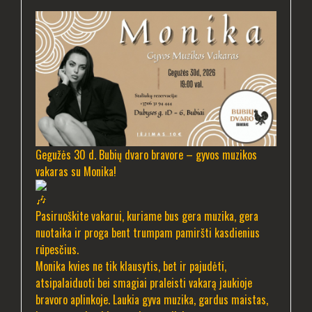
Gegužės 30 d. Bubių dvaro bravore – gyvos muzikos
vakaras su Monika!
Pasiruoškite vakarui, kuriame bus gera muzika, gera
nuotaika ir proga bent trumpam pamiršti kasdienius
rūpesčius.
Monika kvies ne tik klausytis, bet ir pajudėti,
atsipalaiduoti bei smagiai praleisti vakarą jaukioje
bravoro aplinkoje. Laukia gyva muzika, gardus maistas,