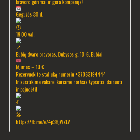
bravoro gėrimai ir gera kompanija!
Gegužės 30 d.
19:00 val.
Bubių dvaro bravoras, Dubysos g. 1D-6, Bubiai
Įėjimas – 10 €
Rezervuokite staliuką numeriu +37063194444
Ir susitikime vakare, kuriame norėsis šypsotis, dainuoti
ir pajudėti!
https://fb.me/e/4p3HjWZLV