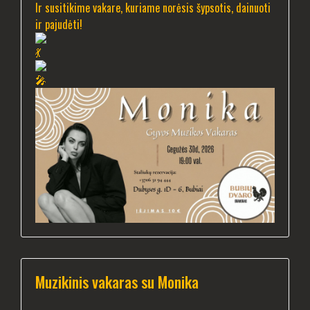
Ir susitikime vakare, kuriame norėsis šypsotis, dainuoti
ir pajudėti!
Muzikinis vakaras su Monika