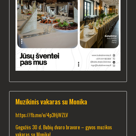
Muzikinis vakaras su Monika
https://fb.me/e/4p3HjWZLV
Gegužės 30 d. Bubių dvaro bravore – gyvos muzikos
vakaras su Monika!