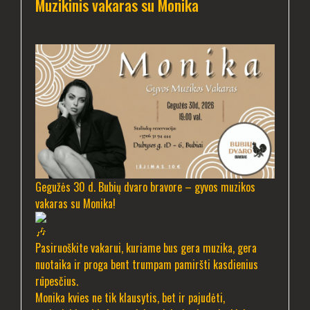
Muzikinis vakaras su Monika
Gegužės 30 d. Bubių dvaro bravore – gyvos muzikos
vakaras su Monika!
Pasiruoškite vakarui, kuriame bus gera muzika, gera
nuotaika ir proga bent trumpam pamiršti kasdienius
rūpesčius.
Monika kvies ne tik klausytis, bet ir pajudėti,