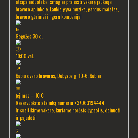
atsipalaiduoti bei smagiai praleisti vakarą jaukioje
bravoro aplinkoje. Laukia gyva muzika, gardus maistas,
bravoro gėrimai ir gera kompanija!
Gegužės 30 d.
19:00 val.
Bubių dvaro bravoras, Dubysos g. 1D-6, Bubiai
Įėjimas – 10 €
Rezervuokite staliuką numeriu +37063194444
Ir susitikime vakare, kuriame norėsis šypsotis, dainuoti
ir pajudėti!