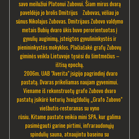
savo meilužiui Platonui Zubovui. Šiam mirus dvarą
paveldėjo jo brolis Dmitrijus Zubovas, vėliau jo
sūnus Nikolajus Zubovas. Dmitrijaus Zubovo valdymo
metais Bubių dvaro ūkis buvo perorientuotas į
gyvulių auginimą, įsteigtos gyvulininkystės ir
pienininkystės mokyklos.
Plačiašakė grafų Zubovų
giminės veikla Lietuvoje tęsėsi du šimtmečius –
ištisą epochą.
2006m. UAB "Averita" įsigijo pagrindinį dvaro
pastatą. Dvaras prikeliamas naujam gyvenimui.
Viename iš rekonstruotų grafo Zubovo dvaro
pastatų įsikūrė keturių žvaigždučių „Grafo Zubovo"
viešbutis-restoranas su vyno
rūsiu. Kitame pastate veikia mini SPA, kur galima
pasimėgauti garine pirtimi, infraraudonųjų
spindulių sauna, atnaujintu baseinu su