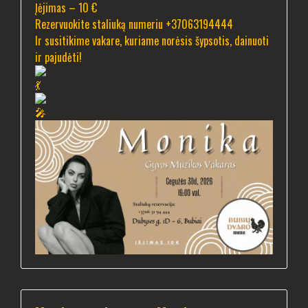
Įėjimas – 10 €
Rezervuokite staliuką numeriu +37063194444
Ir susitikime vakare, kuriame norėsis šypsotis, dainuoti
ir pajudėti!