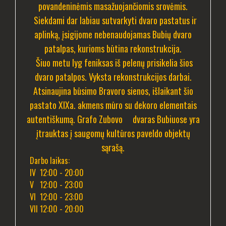
povandeninėmis masažuojančiomis srovėmis.
Siekdami dar labiau sutvarkyti dvaro pastatus ir
aplinką, įsigijome nebenaudojamas Bubių dvaro
patalpas, kurioms būtina rekonstrukcija.
Šiuo metu lyg feniksas iš pelenų prisikelia šios
dvaro patalpos. Vyksta rekonstrukcijos darbai.
Atsinaujina būsimo Bravoro sienos, išlaikant šio
pastato XIXa. akmens mūro su dekoro elementais
autentiškumą. Grafo Zubovo dvaras Bubiuose yra
įtrauktas į saugomų kultūros paveldo objektų
sąrašą.
Darbo laikas:
IV 12:00 - 20:00
V 12:00 - 23:00
VI 12:00 - 23:00
VII 12:00 - 20:00