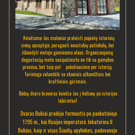
Kviečiame Jus maloniai praleisti popietę istorinių
sienų apsuptyje, paragauti nuostabių patiekalų, bei
išbandyti vietoje gaminamo alaus. Organizuojamų
degustacijų metu susipažinsite ne tik su gamybos
procesu, bet taip pat pakeliausime per istoriją.
Turininga valandėlė su skaniais užkandžiais bei
kraftiniais gėrimais.
Bubių dvaro bravoras kviečia Jus į kelionę po istorijos
labirintus!
Dvaras Bubiai pradėjo formuotis po paskutiniojo
1795 m., kai Rusijos imperatorė Jekaterina II
Bubius, kaip ir visas Šiaulių apylinkes, padovanojo