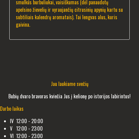
smulkūs burbuliukai, vaisiškumas (dėl panaudotų
apelsino žievelių ir vyraujančių citrusinių apynių kartu su
subtiliais kalendrų aromatais). Tai lengvas alus, kuris
gaivina.
Jau laukiame svečių
Bubių dvaro bravoras kviečia Jus į kelionę po istorijos labirintus!
Darbo laikas
IV 12:00 - 20:00
V 12:00 - 23:00
VI 12:00 - 23:00