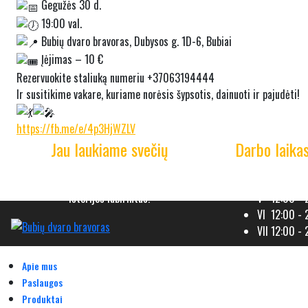
Gegužės 30 d.
19:00 val.
Bubių dvaro bravoras, Dubysos g. 1D-6, Bubiai
Įėjimas – 10 €
Rezervuokite staliuką numeriu +37063194444
Ir susitikime vakare, kuriame norėsis šypsotis, dainuoti ir pajudėti!
https://fb.me/e/4p3HjWZLV
Jau laukiame svečių
Darbo laika
Bubių dvaro bravoras kviečia Jus į kelionę po
IV 12:00 - 
istorijos labirintus!
V 12:00 - 
VI 12:00 - 
VII 12:00 -
Apie mus
Paslaugos
Produktai