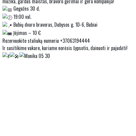
muzika, gardus maistas, bravoro gėrimai ir gera kompanija!
Gegužės 30 d.
19:00 val.
Bubių dvaro bravoras, Dubysos g. 1D-6, Bubiai
Įėjimas – 10 €
Rezervuokite staliuką numeriu +37063194444
Ir susitikime vakare, kuriame norėsis šypsotis, dainuoti ir pajudėti!