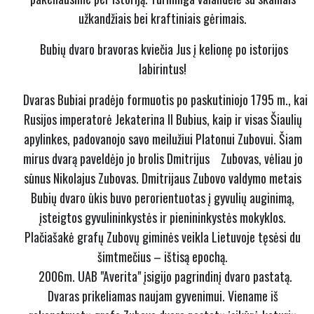
užkandžiais bei kraftiniais gėrimais.
Bubių dvaro bravoras kviečia Jus į kelionę po istorijos
labirintus!
Dvaras Bubiai pradėjo formuotis po paskutiniojo 1795 m., kai
Rusijos imperatorė Jekaterina II Bubius, kaip ir visas Šiaulių
apylinkes, padovanojo savo meilužiui Platonui Zubovui. Šiam
mirus dvarą paveldėjo jo brolis Dmitrijus Zubovas, vėliau jo
sūnus Nikolajus Zubovas. Dmitrijaus Zubovo valdymo metais
Bubių dvaro ūkis buvo perorientuotas į gyvulių auginimą,
įsteigtos gyvulininkystės ir pienininkystės mokyklos.
Plačiašakė grafų Zubovų giminės veikla Lietuvoje tęsėsi du
šimtmečius – ištisą epochą.
2006m. UAB "Averita" įsigijo pagrindinį dvaro pastatą.
Dvaras prikeliamas naujam gyvenimui. Viename iš