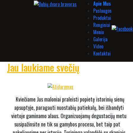
Apie Mus
Paslaugos
Produktai
Renginiai
Meniu
Galerija
Video
Kontaktai
Jau laukiame svečių
Kviečiame Jus maloniai praleisti popietę istorinių sienų
apsuptyje, paragauti nuostabių patiekalų, bei išbandyti
vietoje gaminamo alaus. Organizuojamų degustacijų metu
susipažinsite ne tik su gamybos procesu, bet taip pat
pakeliausime per istoriją. Turininga valandėlė su skaniais