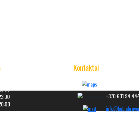
s
Kontaktai
20:00
Dubysos g. 1d-6, 
23:00
+370 631 94 44
23:00
 20:00
info@bubiubravor