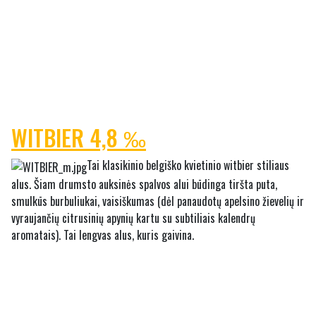
WITBIER 4,8 ‰
Tai klasikinio belgiško kvietinio witbier stiliaus
alus. Šiam drumsto auksinės spalvos alui būdinga tiršta puta,
smulkūs burbuliukai, vaisiškumas (dėl panaudotų apelsino žievelių ir
vyraujančių citrusinių apynių kartu su subtiliais kalendrų
aromatais). Tai lengvas alus, kuris gaivina.