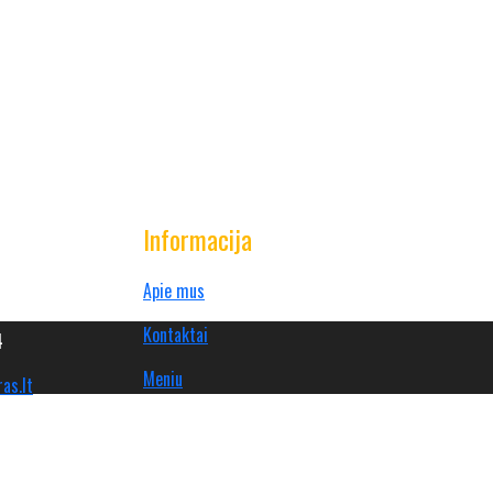
Informacija
Apie mus
Bubiai Šiaulių rajonas
Kontaktai
4
Meniu
as.lt