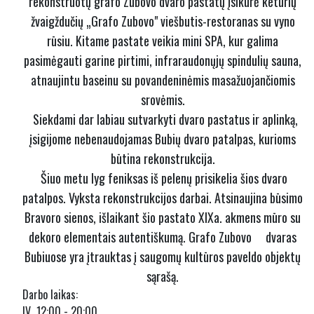
rekonstruotų grafo Zubovo dvaro pastatų įsikūrė keturių
žvaigždučių „Grafo Zubovo" viešbutis-restoranas su vyno
rūsiu. Kitame pastate veikia mini SPA, kur galima
pasimėgauti garine pirtimi, infraraudonųjų spindulių sauna,
atnaujintu baseinu su povandeninėmis masažuojančiomis
srovėmis.
Siekdami dar labiau sutvarkyti dvaro pastatus ir aplinką,
įsigijome nebenaudojamas Bubių dvaro patalpas, kurioms
būtina rekonstrukcija.
Šiuo metu lyg feniksas iš pelenų prisikelia šios dvaro
patalpos. Vyksta rekonstrukcijos darbai. Atsinaujina būsimo
Bravoro sienos, išlaikant šio pastato XIXa. akmens mūro su
dekoro elementais autentiškumą. Grafo Zubovo dvaras
Bubiuose yra įtrauktas į saugomų kultūros paveldo objektų
sąrašą.
Darbo laikas:
IV 12:00 - 20:00