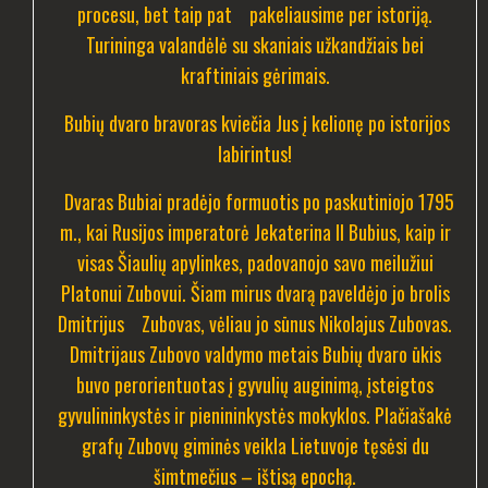
procesu, bet taip pat pakeliausime per istoriją.
Turininga valandėlė su skaniais užkandžiais bei
kraftiniais gėrimais.
Bubių dvaro bravoras kviečia Jus į kelionę po istorijos
labirintus!
Dvaras Bubiai pradėjo formuotis po paskutiniojo 1795
m., kai Rusijos imperatorė Jekaterina II Bubius, kaip ir
visas Šiaulių apylinkes, padovanojo savo meilužiui
Platonui Zubovui. Šiam mirus dvarą paveldėjo jo brolis
Dmitrijus Zubovas, vėliau jo sūnus Nikolajus Zubovas.
Dmitrijaus Zubovo valdymo metais Bubių dvaro ūkis
buvo perorientuotas į gyvulių auginimą, įsteigtos
gyvulininkystės ir pienininkystės mokyklos.
Plačiašakė
grafų Zubovų giminės veikla Lietuvoje tęsėsi du
šimtmečius – ištisą epochą.