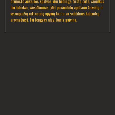
drumsto auksinės spalvos alui būdinga tiršta puta, smulkūs
burbuliukai, vaisiškumas (dėl panaudotų apelsino žievelių ir
vyraujančių citrusinių apynių kartu su subtiliais kalendrų
aromatais). Tai lengvas alus, kuris gaivina.