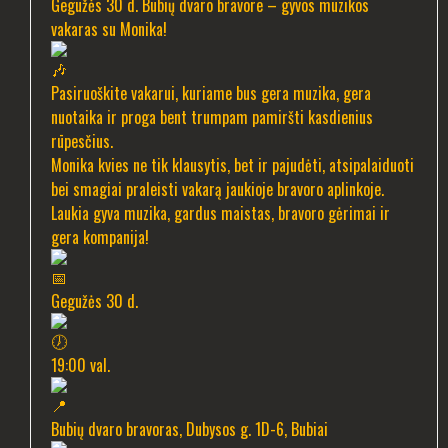
Gegužės 30 d. Bubių dvaro bravore – gyvos muzikos
vakaras su Monika!
Pasiruoškite vakarui, kuriame bus gera muzika, gera
nuotaika ir proga bent trumpam pamiršti kasdienius
rūpesčius.
Monika kvies ne tik klausytis, bet ir pajudėti, atsipalaiduoti
bei smagiai praleisti vakarą jaukioje bravoro aplinkoje.
Laukia gyva muzika, gardus maistas, bravoro gėrimai ir
gera kompanija!
Gegužės 30 d.
19:00 val.
Bubių dvaro bravoras, Dubysos g. 1D-6, Bubiai