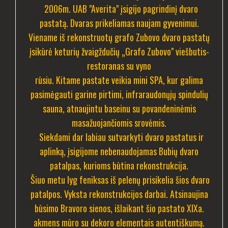
2006m. UAB "Averita" įsigijo pagrindinį dvaro
pastatą. Dvaras prikeliamas naujam gyvenimui.
Viename iš rekonstruotų grafo Zubovo dvaro pastatų
įsikūrė keturių žvaigždučių „Grafo Zubovo" viešbutis-
restoranas su vyno
rūsiu. Kitame pastate veikia mini SPA, kur galima
pasimėgauti garine pirtimi, infraraudonųjų spindulių
sauna, atnaujintu baseinu su povandeninėmis
masažuojančiomis srovėmis.
Siekdami dar labiau sutvarkyti dvaro pastatus ir
aplinką, įsigijome nebenaudojamas Bubių dvaro
patalpas, kurioms būtina rekonstrukcija.
Šiuo metu lyg feniksas iš pelenų prisikelia šios dvaro
patalpos. Vyksta rekonstrukcijos darbai. Atsinaujina
būsimo Bravoro sienos, išlaikant šio pastato XIXa.
akmens mūro su dekoro elementais autentiškumą.