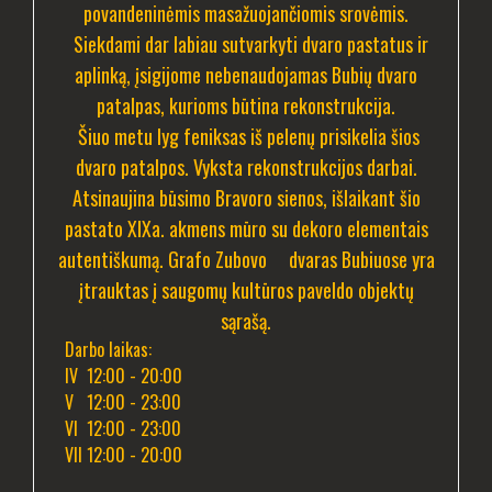
povandeninėmis masažuojančiomis srovėmis.
Siekdami dar labiau sutvarkyti dvaro pastatus ir
aplinką, įsigijome nebenaudojamas Bubių dvaro
patalpas, kurioms būtina rekonstrukcija.
Šiuo metu lyg feniksas iš pelenų prisikelia šios
dvaro patalpos. Vyksta rekonstrukcijos darbai.
Atsinaujina būsimo Bravoro sienos, išlaikant šio
pastato XIXa. akmens mūro su dekoro elementais
autentiškumą. Grafo Zubovo dvaras Bubiuose yra
įtrauktas į saugomų kultūros paveldo objektų
sąrašą.
Darbo laikas:
IV 12:00 - 20:00
V 12:00 - 23:00
VI 12:00 - 23:00
VII 12:00 - 20:00