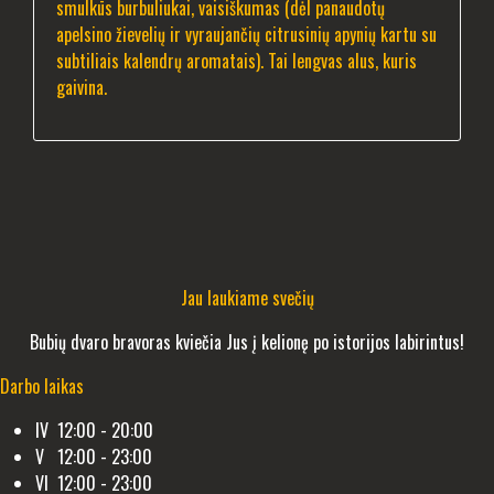
smulkūs burbuliukai, vaisiškumas (dėl panaudotų
apelsino žievelių ir vyraujančių citrusinių apynių kartu su
subtiliais kalendrų aromatais). Tai lengvas alus, kuris
gaivina.
Jau laukiame svečių
Bubių dvaro bravoras kviečia Jus į kelionę po istorijos labirintus!
Darbo laikas
IV 12:00 - 20:00
V 12:00 - 23:00
VI 12:00 - 23:00