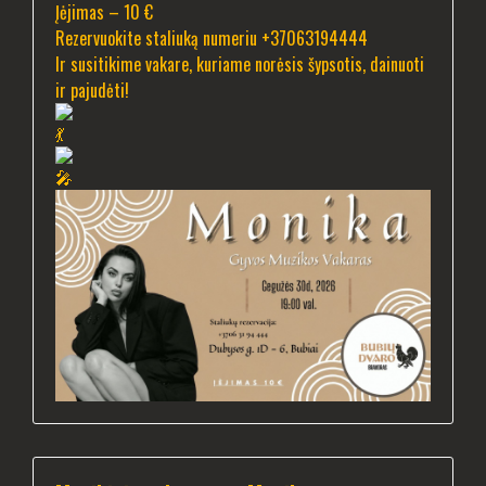
Įėjimas – 10 €
Rezervuokite staliuką numeriu +37063194444
Ir susitikime vakare, kuriame norėsis šypsotis, dainuoti
ir pajudėti!