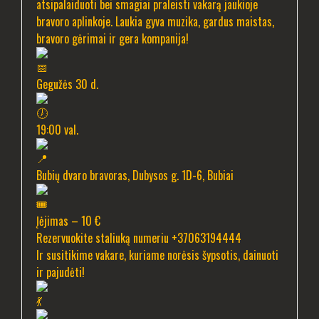
atsipalaiduoti bei smagiai praleisti vakarą jaukioje
bravoro aplinkoje. Laukia gyva muzika, gardus maistas,
bravoro gėrimai ir gera kompanija!
Gegužės 30 d.
19:00 val.
Bubių dvaro bravoras, Dubysos g. 1D-6, Bubiai
Įėjimas – 10 €
Rezervuokite staliuką numeriu +37063194444
Ir susitikime vakare, kuriame norėsis šypsotis, dainuoti
ir pajudėti!