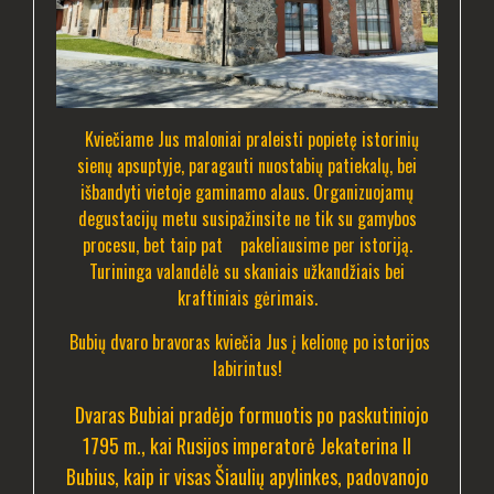
Kviečiame Jus maloniai praleisti popietę istorinių
sienų apsuptyje, paragauti nuostabių patiekalų, bei
išbandyti vietoje gaminamo alaus. Organizuojamų
degustacijų metu susipažinsite ne tik su gamybos
procesu, bet taip pat pakeliausime per istoriją.
Turininga valandėlė su skaniais užkandžiais bei
kraftiniais gėrimais.
Bubių dvaro bravoras kviečia Jus į kelionę po istorijos
labirintus!
Dvaras Bubiai pradėjo formuotis po paskutiniojo
1795 m., kai Rusijos imperatorė Jekaterina II
Bubius, kaip ir visas Šiaulių apylinkes, padovanojo