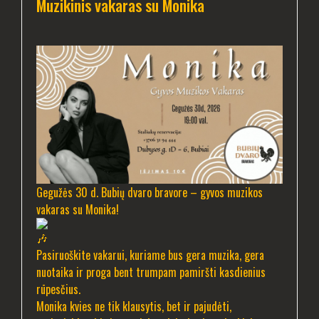
Muzikinis vakaras su Monika
Gegužės 30 d. Bubių dvaro bravore – gyvos muzikos
vakaras su Monika!
Pasiruoškite vakarui, kuriame bus gera muzika, gera
nuotaika ir proga bent trumpam pamiršti kasdienius
rūpesčius.
Monika kvies ne tik klausytis, bet ir pajudėti,