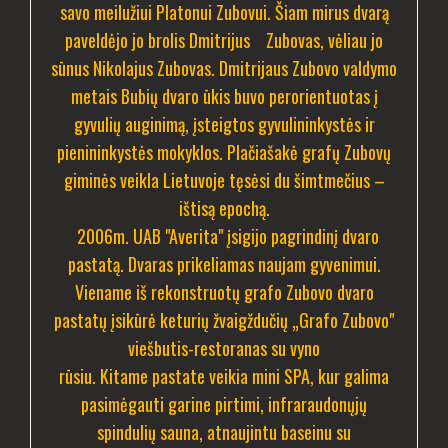
savo meilužiui Platonui Zubovui. Šiam mirus dvarą
paveldėjo jo brolis Dmitrijus Zubovas, vėliau jo
sūnus Nikolajus Zubovas. Dmitrijaus Zubovo valdymo
metais Bubių dvaro ūkis buvo perorientuotas į
gyvulių auginimą, įsteigtos gyvulininkystės ir
pienininkystės mokyklos.
Plačiašakė grafų Zubovų
giminės veikla Lietuvoje tęsėsi du šimtmečius –
ištisą epochą.
2006m. UAB "Averita" įsigijo pagrindinį dvaro
pastatą. Dvaras prikeliamas naujam gyvenimui.
Viename iš rekonstruotų grafo Zubovo dvaro
pastatų įsikūrė keturių žvaigždučių „Grafo Zubovo"
viešbutis-restoranas su vyno
rūsiu. Kitame pastate veikia mini SPA, kur galima
pasimėgauti garine pirtimi, infraraudonųjų
spindulių sauna, atnaujintu baseinu su