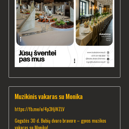
Muzikinis vakaras su Monika
https://fb.me/e/4p3HjWZLV
Gegužės 30 d. Bubių dvaro bravore – gyvos muzikos
vakaras su Monika!